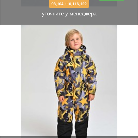
98,104,110,116,122
уточните у менеджера