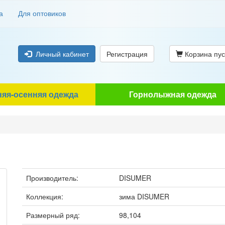
а
Для оптовиков
Личный кабинет
Регистрация
Корзина пус
няя-осенняя одежда
Горнолыжная одежда
Производитель:
DISUMER
Коллекция:
зима DISUMER
Размерный ряд:
98,104