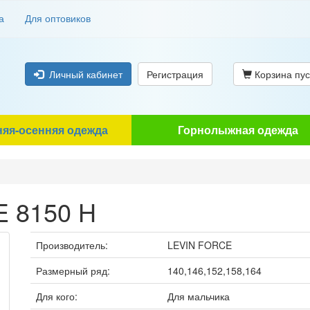
а
Для оптовиков
Личный кабинет
Регистрация
Корзина пус
няя-осенняя одежда
Горнолыжная одежда
E 8150 H
Производитель:
LEVIN FORCE
Размерный ряд:
140,146,152,158,164
Для кого:
Для мальчика