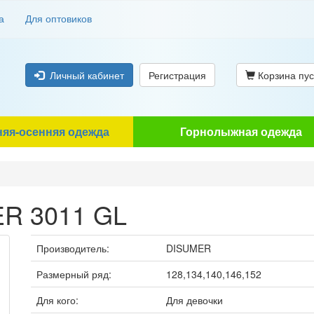
а
Для оптовиков
Личный кабинет
Регистрация
Корзина пус
няя-осенняя одежда
Горнолыжная одежда
R 3011 GL
Производитель:
DISUMER
Размерный ряд:
128,134,140,146,152
Для кого:
Для девочки