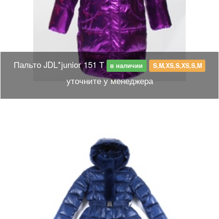
Пальто JDL*junior 151 Т
в наличии
S,M,XS,S,XS,S,M
уточните у менеджера