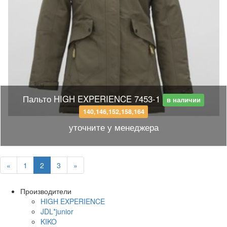
Пальто HIGH EXPERIENCE 7453-1
в наличии
140,146,152,158,164
уточните у менеджера
«
1
2
3
»
Производители
HIGH EXPERIENCE
JDL*junior
KIKO