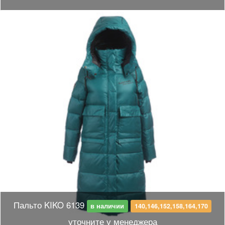
Пальто KIKO 6139
в наличии
140,146,152,158,164,170
уточните у менеджера